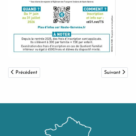
Article précédent : Restriction d'eau
Article suivant
Précédent
Suivant